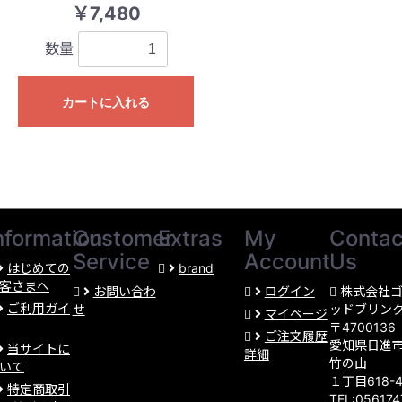
￥7,480
数量
カートに入れる
nformation
Customer
Extras
My
Contac
Service
Account
Us
はじめての
brand
客さまへ
お問い合わ
ログイン
株式会社
ご利用ガイ
せ
ッドブリン
マイページ
〒4700136
ご注文履歴
愛知県日進
当サイトに
詳細
竹の山
いて
１丁目618-
特定商取引
TEL:05617