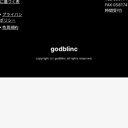
に基づく表
FAX:056174
時間受付)
プライバシ
ポリシー
売買規約
godblinc
copyright (c) godblinc all rights reserved.