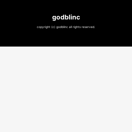
godblinc
copyright (c) godblinc all rights reserved.