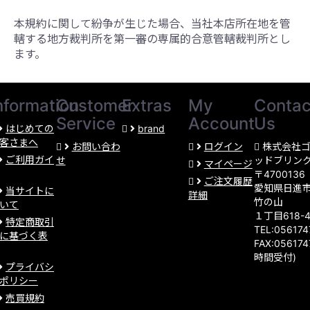
本規約に関して紛争が生じた場合、当社本店所在地を管
轄する地方裁判所を第一審の専属的合意管轄裁判所とし
ます。
nformation
Customer
Extras
My
Contac
Service
Account
Us
はじめての
brand
客さまへ
お問い合わ
ログイン
株式会社
ご利用ガイ
せ
ッドブリン
マイページ
〒4700136
ご注文履歴
愛知県日進
当サイトに
詳細
竹の山
いて
１丁目618-
特定商取引
TEL:05617
に基づく表
FAX:056174
時間受付)
プライバシ
ポリシー
売買規約