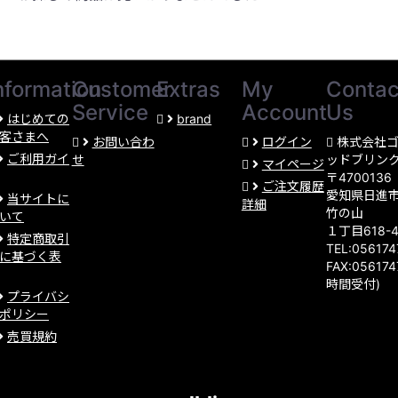
nformation
Customer
Extras
My
Contac
Service
Account
Us
はじめての
brand
客さまへ
お問い合わ
ログイン
株式会社
ご利用ガイ
せ
ッドブリン
マイページ
〒4700136
ご注文履歴
愛知県日進
当サイトに
詳細
竹の山
いて
１丁目618-
特定商取引
TEL:05617
に基づく表
FAX:056174
時間受付)
プライバシ
ポリシー
売買規約