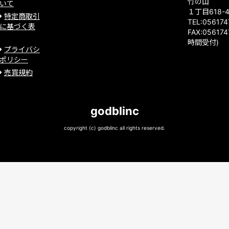
竹の山
いて
１丁目618-
特定商取引
TEL:05617
に基づく表
FAX:056174
時間受付)
プライバシ
ポリシー
売買規約
godblinc
copyright (c) godblinc all rights reserved.