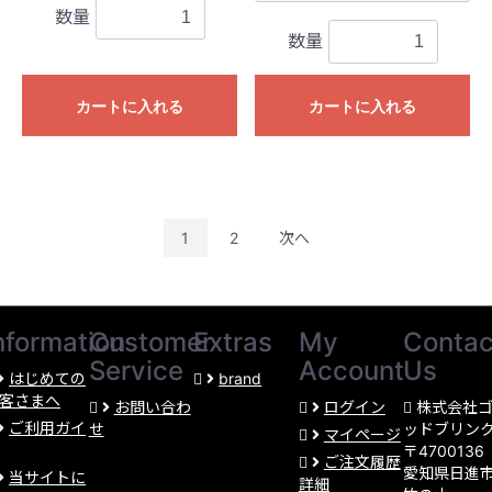
数量
数量
カートに入れる
カートに入れる
1
2
次へ
nformation
Customer
Extras
My
Contac
Service
Account
Us
はじめての
brand
客さまへ
お問い合わ
ログイン
株式会社
ご利用ガイ
せ
ッドブリン
マイページ
〒4700136
ご注文履歴
愛知県日進
当サイトに
詳細