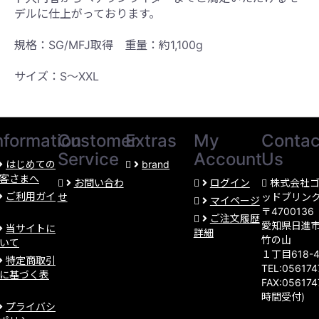
デルに仕上がっております。
規格：SG/MFJ取得 重量：約1,100g
サイズ：S〜XXL
nformation
Customer
Extras
My
Contac
Service
Account
Us
はじめての
brand
客さまへ
お問い合わ
ログイン
株式会社
ご利用ガイ
せ
ッドブリン
マイページ
〒4700136
ご注文履歴
愛知県日進
当サイトに
詳細
竹の山
いて
１丁目618-
特定商取引
TEL:05617
に基づく表
FAX:056174
時間受付)
プライバシ