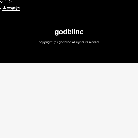
ポリシー
売買規約
godblinc
copyright (c) godblinc all rights reserved.