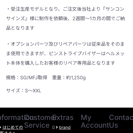
・受注生産モデルとなり、ご注文後当社より『サンコン
サインズ』様に制作を依頼後、
2
週間～
1
カ月の間でご納
品となります
・オプションパーツ及びリペアパーツは従来品をそのま
ま使用できますが、ピンストライプ
バイザーはヘルメッ
ト本体を購入したお客様のリペア専用品となります
規格：SG/MFJ取得 重量：約1,250g
サイズ：S〜XXL
nformation
Customer
Extras
My
Contac
Service
Account
Us
はじめての
brand