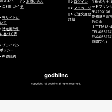
客さまへ
お問い合わ
ログイン
株式会社
ご利用ガイ
せ
ッドブリン
マイページ
〒4700136
ご注文履歴
愛知県日進
当サイトに
詳細
竹の山
いて
１丁目618-
特定商取引
TEL:05617
に基づく表
FAX:056174
時間受付)
プライバシ
ポリシー
売買規約
godblinc
copyright (c) godblinc all rights reserved.