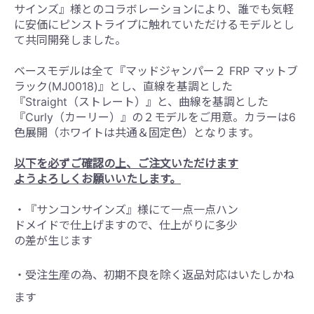
サインズ』様とのコラボレーションにより、誰でも気軽
に安価にピンストライプに触れていただけるモデルとし
て共同開発しました。
ベースモデルは全て『マッドジャンパー２
FRP
マットブ
ラック
(MJ0018)
』とし、直線を基調とした
『
Straight
（ストレート）』と、曲線を基調とした
『
Curly
（カーリー）』の２モデルをご用意。カラーは
6
色展開（ホワイトは共通＆固定色）となります。
以下を必ずご確認の上、ご注文いただけます
ようよろしくお願いいたします。
・『サンコンサインズ』様にて一点一点ハン
ドメイドで仕上げますので、仕上がりに
多少
の差が生じます
・受注生産の為、初期不良を除く返品対応はいたしかね
ます