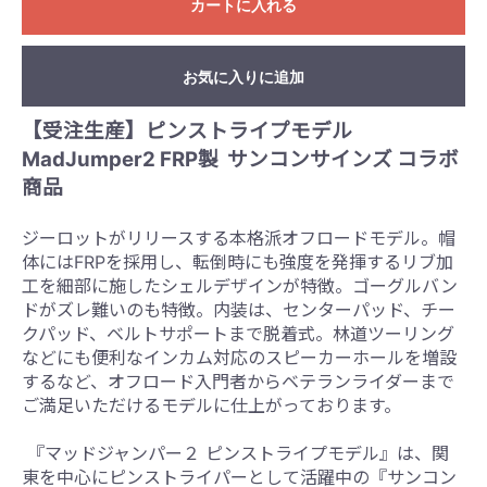
カートに入れる
お気に入りに追加
【受注生産】ピンストライプモデル
MadJumper2 FRP製
サンコンサインズ コラボ
商品
ジーロットがリリースする本格派オフロードモデル。帽
体には
FRP
を採用し、転倒時にも強度を発揮するリブ加
工を細部に施したシェルデザインが特徴。ゴーグルバン
ドがズレ難いのも特徴。内装は、センターパッド、チー
クパッド、ベルトサポートまで脱着式。林道ツーリング
などにも便利なインカム対応のスピーカーホールを増設
するなど、オフロード入門者からベテランライダーまで
ご満足いただけるモデルに仕上がっております。
『マッドジャンパー２ ピンストライプモデル』は、関
東を中心にピンストライパーとして活躍中の『サンコン