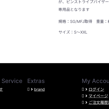
が、ピンストライプ
バイザー
専用品となります
規格：SG/MFJ取得 重量：約
サイズ：S〜XXL
 Service
Extras
My Accou
せ
brand
ログイン
マイページ
ご注文履歴