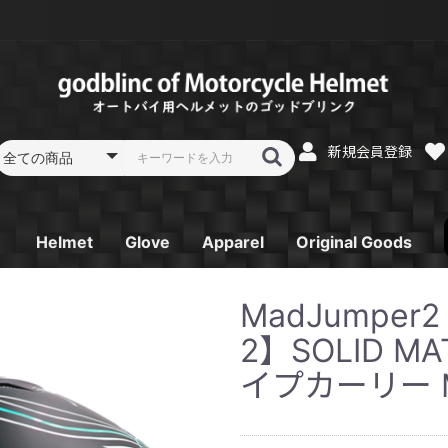
新規会員登録
Helmet
Glove
Apparel
Original Goods
フルフェイス
フルフェイス リペア
システムフルフェイス
システムフルフェイス
オフロードヘルメット
オフロードヘルメット
ジェットヘルメット
ジェットヘルメット
スポーツジェットヘル
スポーツジェットヘル
ガラスコーティング
レーシンググローブ
スプリング／オータム
サマーグローブ SK-
ウインターグローブ
Tシャツ
パーカー
電熱ベスト
ゴーグル
消臭機
キーホルダー
ステッカー
MadJumpe
リペア
リペア
リペア
メット
メット リペア
SB-Ⅱ
グローブ ST-12
6
SG-2
2】SOLID M
イプカーリー MI