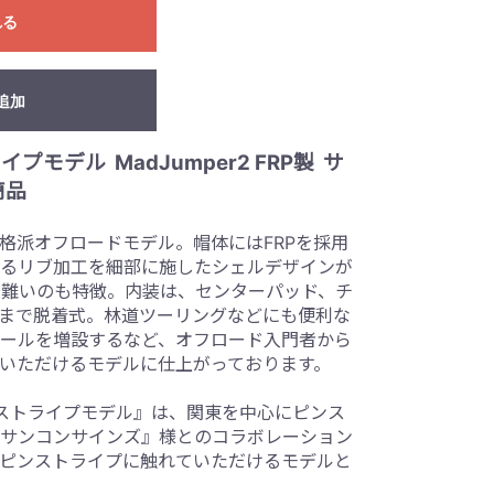
れる
追加
モデル MadJumper2 FRP製
サ
商品
格派オフロードモデル。帽体には
FRP
を採用
るリブ加工を細部に施したシェルデザインが
難いのも特徴。内装は、センターパッド、チ
まで脱着式。林道ツーリングなどにも便利な
ールを増設するなど、オフロード入門者から
足いただけるモデルに仕上がっております。
ンストライプモデル』は、関東を中心にピンス
サンコンサインズ』様とのコラボレーション
ピンストライプに触れていただけるモデルと