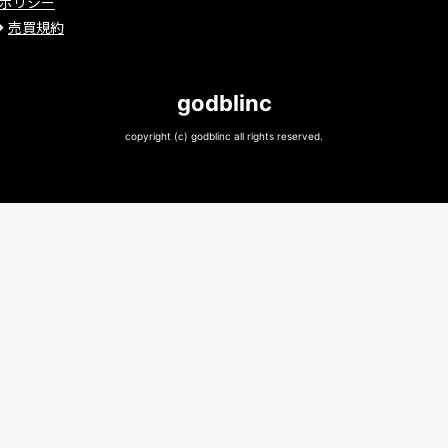
ポリシー
売買規約
godblinc
copyright (c) godblinc all rights reserved.