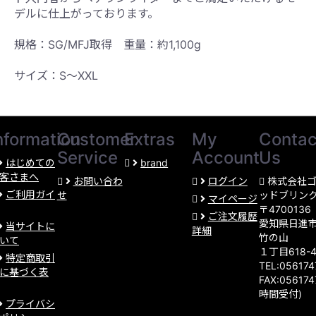
デルに仕上がっております。
規格：SG/MFJ取得 重量：約1,100g
サイズ：S〜XXL
nformation
Customer
Extras
My
Contac
Service
Account
Us
はじめての
brand
客さまへ
お問い合わ
ログイン
株式会社
ご利用ガイ
せ
ッドブリン
マイページ
〒4700136
ご注文履歴
愛知県日進
当サイトに
詳細
竹の山
いて
１丁目618-
特定商取引
TEL:05617
に基づく表
FAX:056174
時間受付)
プライバシ