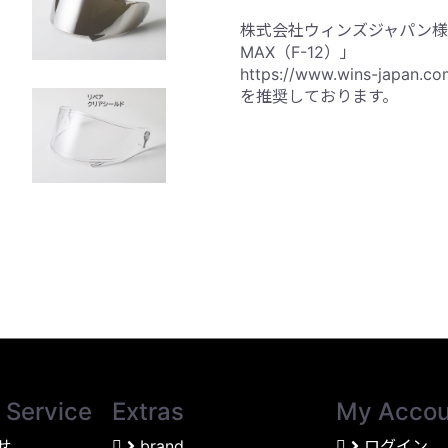
株式会社ウィンズジャパン様の「F
MAX（F-12）」
https://www.wins-japan.co
を推奨しております。
 Service
Extras
My Accou
せ
brand
ログイン