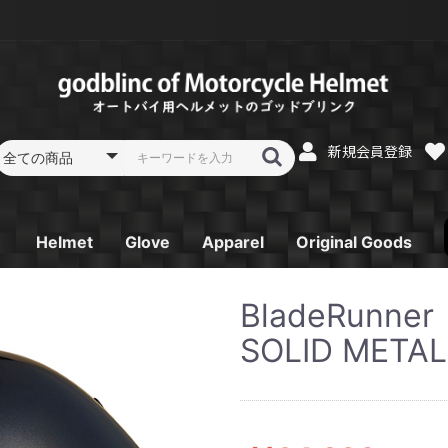
新規会員登録
Helmet
Glove
Apparel
Original Goods
フルフェイス
フルフェイス リペア
システムフルフェイス
システムフルフェイス
オフロードヘルメット
オフロードヘルメット
ジェットヘルメット
ジェットヘルメット
スポーツジェットヘル
スポーツジェットヘル
ガラスコーティング
レーシンググローブ
スプリング／オータム
サマーグローブ SK-
ウインターグローブ
Tシャツ
パーカー
電熱ベスト
ゴーグル
消臭機
キーホルダー
ステッカー
BladeRun
リペア
リペア
リペア
メット
メット リペア
SB-Ⅱ
グローブ ST-12
6
SG-2
SOLID METAL