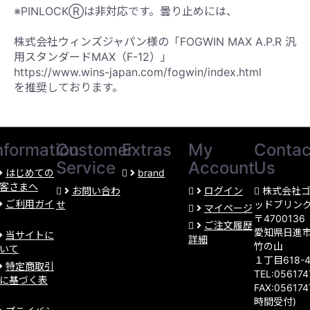
※PINLOCKⓇは非対応です。曇り止めには、
株式会社ウィンズジャパン様の「FOGWIN MAX A.P.R 汎
用スタンダードMAX（F-12）」
https://www.wins-japan.com/fogwin/index.html
を推奨しております。
nformation
Customer
Extras
My
Contac
Service
Account
Us
はじめての
brand
客さまへ
お問い合わ
ログイン
株式会社
ご利用ガイ
せ
ッドブリン
マイページ
〒4700136
ご注文履歴
愛知県日進
当サイトに
詳細
竹の山
いて
１丁目618-
特定商取引
TEL:05617
に基づく表
FAX:056174
時間受付)