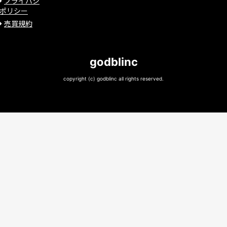
プライバシ
ポリシー
売買規約
godblinc
copyright (c) godblinc all rights reserved.