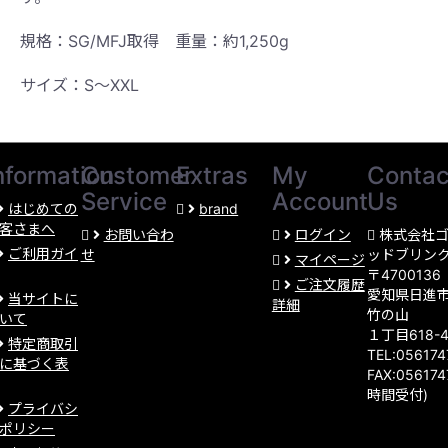
規格：SG/MFJ取得 重量：約1,250g
サイズ：S〜XXL
nformation
Customer
Extras
My
Contac
Service
Account
Us
はじめての
brand
客さまへ
お問い合わ
ログイン
株式会社
ご利用ガイ
せ
ッドブリン
マイページ
〒4700136
ご注文履歴
愛知県日進
当サイトに
詳細
竹の山
いて
１丁目618-
特定商取引
TEL:05617
に基づく表
FAX:056174
時間受付)
プライバシ
ポリシー