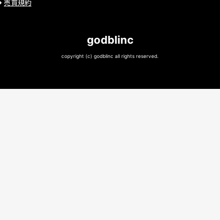
売買規約
godblinc
copyright (c) godblinc all rights reserved.