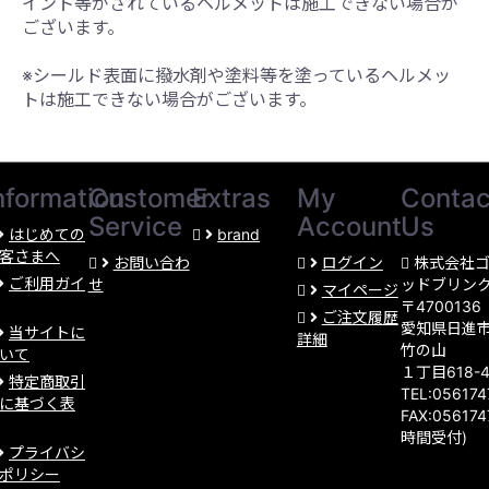
イント等がされているヘルメットは施工できない場合が
ございます。
※シールド表面に撥水剤や塗料等を塗っているヘルメッ
トは施工できない場合がございます。
nformation
Customer
Extras
My
Contac
Service
Account
Us
はじめての
brand
客さまへ
お問い合わ
ログイン
株式会社
ご利用ガイ
せ
ッドブリン
マイページ
〒4700136
ご注文履歴
愛知県日進
当サイトに
詳細
竹の山
いて
１丁目618-
特定商取引
TEL:05617
に基づく表
FAX:056174
時間受付)
プライバシ
ポリシー