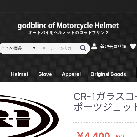
新規会員登録
Helmet
Glove
Apparel
Original Goods
フルフェイス
フルフェイス リペア
システムフルフェイス
システムフルフェイス
オフロードヘルメット
オフロードヘルメット
ジェットヘルメット
ジェットヘルメット
スポーツジェットヘル
スポーツジェットヘル
ガラスコーティング
レーシンググローブ
スプリング／オータム
サマーグローブ SK-
ウインターグローブ
Tシャツ
パーカー
電熱ベスト
ゴーグル
消臭機
キーホルダー
ステッカー
CR-1ガラス
リペア
リペア
リペア
メット
メット リペア
SB-Ⅱ
グローブ ST-12
6
SG-2
ポーツジェッ
￥4,400