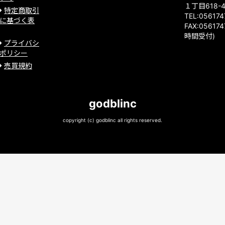
１丁目618-
特定商取引
TEL:05617
に基づく表
FAX:056174
時間受付)
プライバシ
ポリシー
売買規約
godblinc
copyright (c) godblinc all rights reserved.