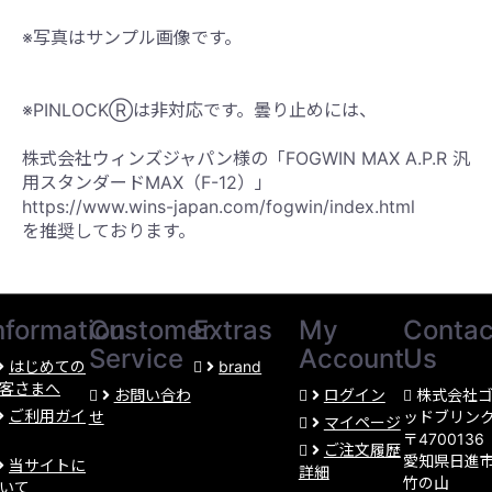
※写真はサンプル画像です。
※PINLOCKⓇは非対応です。曇り止めには、
株式会社ウィンズジャパン様の「FOGWIN MAX A.P.R 汎
用スタンダードMAX（F-12）」
https://www.wins-japan.com/fogwin/index.html
を推奨しております。
nformation
Customer
Extras
My
Contac
Service
Account
Us
はじめての
brand
客さまへ
お問い合わ
ログイン
株式会社
ご利用ガイ
せ
ッドブリン
マイページ
〒4700136
ご注文履歴
愛知県日進
当サイトに
詳細
竹の山
いて