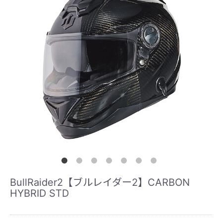
BullRaider2【ブルレイダー2】CARBON
HYBRID STD