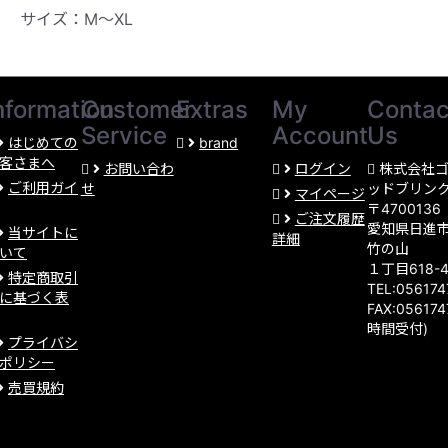
サイズ：M〜XL
nformation
Customer
Extras
My
Contac
Service
Account
Us
はじめての
brand
客さまへ
お問い合わ
ログイン
株式会社
ご利用ガイ
せ
ッドブリン
マイページ
〒4700136
ご注文履歴
愛知県日進
当サイトに
詳細
竹の山
いて
１丁目618-
特定商取引
TEL:05617
に基づく表
FAX:056174
時間受付)
プライバシ
ポリシー
売買規約