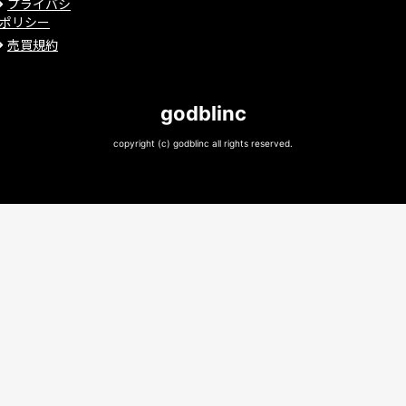
プライバシ
ポリシー
売買規約
godblinc
copyright (c) godblinc all rights reserved.