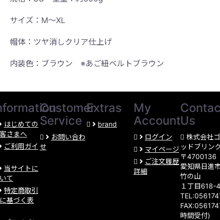
サイズ：M〜XL
帽体：ツヤ消しクリア仕上げ
内装色：ブラウン ※あご紐ベルトブラウン
nformation
Customer
Extras
My
Contac
Service
Account
Us
はじめての
brand
客さまへ
お問い合わ
ログイン
株式会社
ご利用ガイ
せ
ッドブリン
マイページ
〒4700136
ご注文履歴
愛知県日進
当サイトに
詳細
竹の山
いて
１丁目618-
特定商取引
TEL:05617
に基づく表
FAX:056174
時間受付)