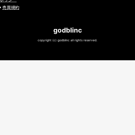
売買規約
godblinc
copyright (c) godblinc all rights reserved.