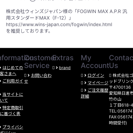
株式会社ウィンズジャパン様の「FOGWIN MAX A.P.R 汎
用スタンダードMAX（F-12）」
https://www.wins-japan.com/fogwin/index.html
を推奨しております。
nformation
Customer
Extras
My
Contac
Service
Account
Us
はじめての
brand
客さまへ
お問い合わ
ログイン
株式会社
ご利用ガイ
せ
ッドブリン
マイページ
〒4700136
ご注文履歴
愛知県日進
当サイトに
詳細
竹の山
いて
１丁目618-
特定商取引
TEL:05617
に基づく表
FAX:056174
時間受付)
プライバシ
ポリシー