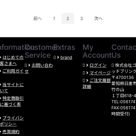
前へ
1
2
3
次へ
nformation
Customer
Extras
My
Contac
Service
Account
Us
はじめての
brand
客さまへ
お問い合わ
ログイン
株式会社
ご利用ガイ
せ
ッドブリン
マイページ
〒4700136
ご注文履歴
愛知県日進
当サイトに
詳細
竹の山
いて
１丁目618-
特定商取引
TEL:05617
に基づく表
FAX:056174
時間受付)
プライバシ
ポリシー
売買規約