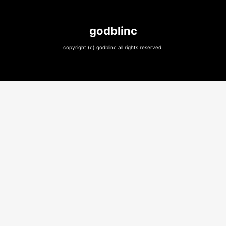
godblinc
copyright (c) godblinc all rights reserved.