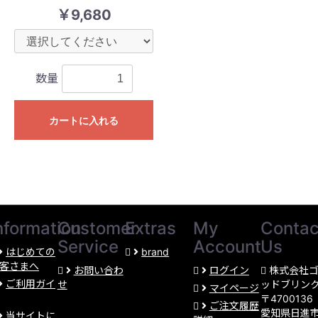
￥9,680
数量
カートに入れる
nformation
Customer
Extras
My
Contac
Service
Account
Us
はじめての
brand
客さまへ
お問い合わ
ログイン
株式会社
ご利用ガイ
せ
ッドブリン
マイページ
〒4700136
ご注文履歴
愛知県日進
当サイトに