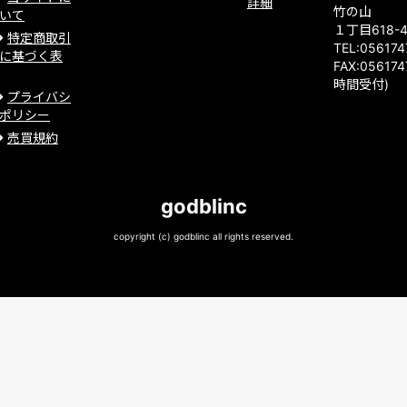
詳細
竹の山
いて
１丁目618-
特定商取引
TEL:05617
に基づく表
FAX:056174
時間受付)
プライバシ
ポリシー
売買規約
godblinc
copyright (c) godblinc all rights reserved.