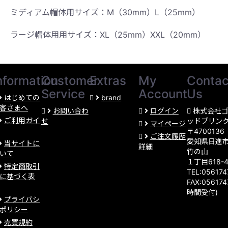
ミディアム帽体用サイズ：M（30mm）L（25mm）
ラージ帽体用用サイズ：XL（25mm）XXL（20mm）
nformation
Customer
Extras
My
Contac
Service
Account
Us
はじめての
brand
客さまへ
お問い合わ
ログイン
株式会社
ご利用ガイ
せ
ッドブリン
マイページ
〒4700136
ご注文履歴
愛知県日進
当サイトに
詳細
竹の山
いて
１丁目618-
特定商取引
TEL:05617
に基づく表
FAX:056174
時間受付)
プライバシ
ポリシー
売買規約