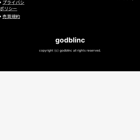
プライバシ
ポリシー
売買規約
godblinc
copyright (c) godblinc all rights reserved.