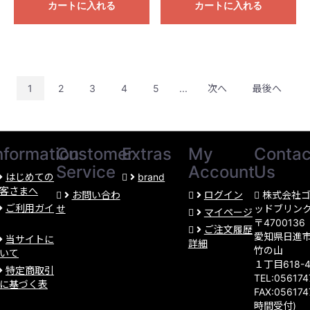
カートに入れる
カートに入れる
1
2
3
4
5
...
次へ
最後へ
nformation
Customer
Extras
My
Contac
Service
Account
Us
はじめての
brand
客さまへ
お問い合わ
ログイン
株式会社
ご利用ガイ
せ
ッドブリン
マイページ
〒4700136
ご注文履歴
愛知県日進
当サイトに
詳細
竹の山
いて
１丁目618-
特定商取引
TEL:05617
に基づく表
FAX:056174
時間受付)