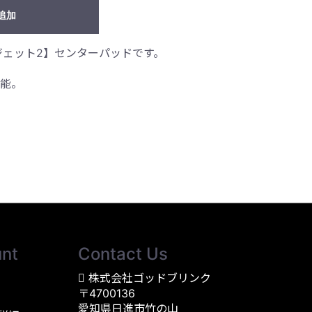
追加
ーイジェット2】センターパッドです。
能。
nt
Contact Us
株式会社ゴッドブリンク
〒4700136
愛知県日進市竹の山