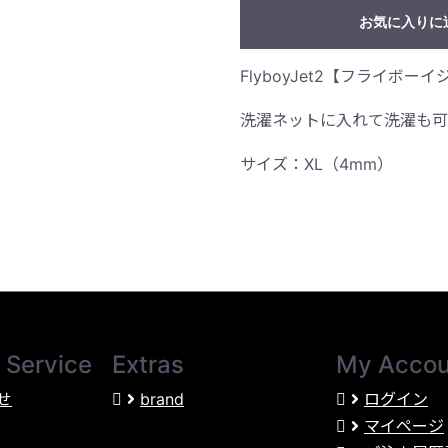
お気に入りに
FlyboyJet2【フライボ
洗濯ネットに入れて洗濯も可
サイズ：XL（4mm）
 Service
Extras
My Accou
せ
brand
ログイン
マイページ