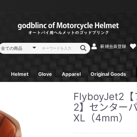
新規会員登録
Helmet
Glove
Apparel
Original Goods
フルフェイス
フルフェイス リペア
システムフルフェイス
システムフルフェイス
オフロードヘルメット
オフロードヘルメット
ジェットヘルメット
ジェットヘルメット
スポーツジェットヘル
スポーツジェットヘル
ガラスコーティング
レーシンググローブ
スプリング／オータム
サマーグローブ SK-
ウインターグローブ
Tシャツ
パーカー
電熱ベスト
ゴーグル
消臭機
キーホルダー
ステッカー
FlyboyJe
リペア
リペア
リペア
メット
メット リペア
SB-Ⅱ
グローブ ST-12
6
SG-2
2】センターパ
XL（4mm）