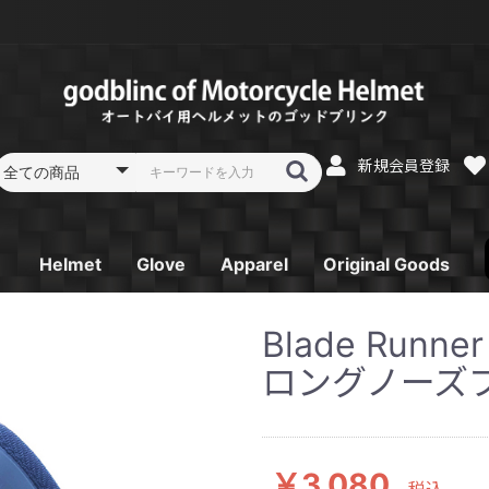
新規会員登録
Helmet
Glove
Apparel
Original Goods
フルフェイス
フルフェイス リペア
システムフルフェイス
システムフルフェイス
オフロードヘルメット
オフロードヘルメット
ジェットヘルメット
ジェットヘルメット
スポーツジェットヘル
スポーツジェットヘル
ガラスコーティング
レーシンググローブ
スプリング／オータム
サマーグローブ SK-
ウインターグローブ
Tシャツ
パーカー
電熱ベスト
ゴーグル
消臭機
キーホルダー
ステッカー
Blade Ru
リペア
リペア
リペア
メット
メット リペア
SB-Ⅱ
グローブ ST-12
6
SG-2
ロングノーズ
￥3,080