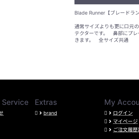
Blade Runner【ブレ
通常サイズよりも更に口元の
テクターです。 鼻部にプレ
きます。 全サイズ共通
 Service
Extras
My Accou
せ
brand
ログイン
マイページ
ご注文履歴