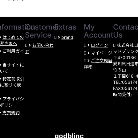
nformation
Customer
Extras
My
Contac
Service
Account
Us
はじめての
brand
客さまへ
お問い合わ
ログイン
株式会社
ご利用ガイ
せ
ッドブリン
マイページ
〒4700136
ご注文履歴
愛知県日進
当サイトに
詳細
竹の山
いて
１丁目618-
特定商取引
TEL:05617
に基づく表
FAX:056174
時間受付)
プライバシ
ポリシー
売買規約
godblinc