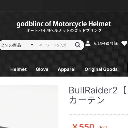
新規会員登録
Helmet
Glove
Apparel
Original Goods
フルフェイス
フルフェイス リペア
システムフルフェイス
システムフルフェイス
オフロードヘルメット
オフロードヘルメット
ジェットヘルメット
ジェットヘルメット
スポーツジェットヘル
スポーツジェットヘル
ガラスコーティング
レーシンググローブ
スプリング／オータム
サマーグローブ SK-
ウインターグローブ
Tシャツ
パーカー
電熱ベスト
ゴーグル
消臭機
キーホルダー
ステッカー
BullRaid
リペア
リペア
リペア
メット
メット リペア
SB-Ⅱ
グローブ ST-12
6
SG-2
カーテン
￥550