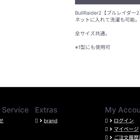
BullRaider2【ブルレ
ネットに入れて洗濯も可能。
全サイズ共通。
※1型にも使用可
 Service
Extras
My Accou
せ
brand
ログイン
マイページ
ご注文履歴