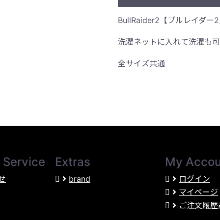
BullRaider2【ブルレイ
洗濯ネットに入れて洗濯も可
全サイズ共通
 Service
Extras
My Accou
せ
brand
ログイン
マイページ
ご注文履歴