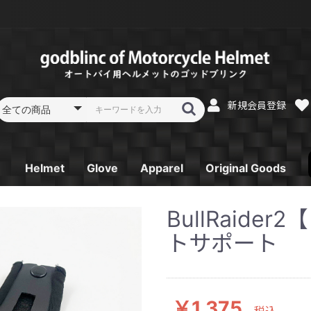
新規会員登録
Helmet
Glove
Apparel
Original Goods
フルフェイス
フルフェイス リペア
システムフルフェイス
システムフルフェイス
オフロードヘルメット
オフロードヘルメット
ジェットヘルメット
ジェットヘルメット
スポーツジェットヘル
スポーツジェットヘル
ガラスコーティング
レーシンググローブ
スプリング／オータム
サマーグローブ SK-
ウインターグローブ
Tシャツ
パーカー
電熱ベスト
ゴーグル
消臭機
キーホルダー
ステッカー
BullRaid
リペア
リペア
リペア
メット
メット リペア
SB-Ⅱ
グローブ ST-12
6
SG-2
トサポート
￥1,375