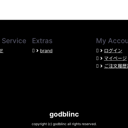
 Service
Extras
My Accou
せ
brand
ログイン
マイページ
ご注文履歴
godblinc
copyright (c) godblinc all rights reserved.