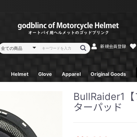
新規会員登録
Helmet
Glove
Apparel
Original Goods
フルフェイス
フルフェイス リペア
システムフルフェイス
システムフルフェイス
オフロードヘルメット
オフロードヘルメット
ジェットヘルメット
ジェットヘルメット
スポーツジェットヘル
スポーツジェットヘル
ガラスコーティング
レーシンググローブ
スプリング／オータム
サマーグローブ SK-
ウインターグローブ
Tシャツ
パーカー
電熱ベスト
ゴーグル
消臭機
キーホルダー
ステッカー
BullRaide
リペア
リペア
リペア
メット
メット リペア
SB-Ⅱ
グローブ ST-12
6
SG-2
ターパッド