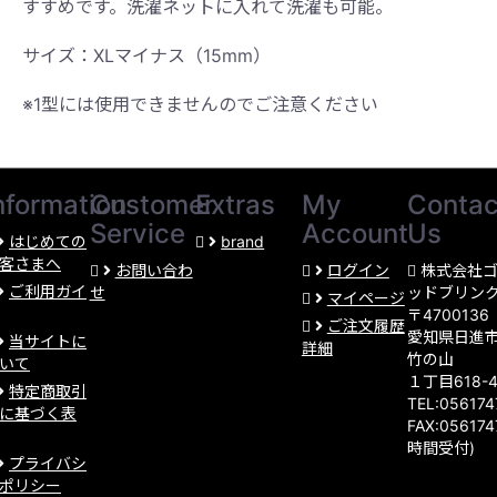
すすめです。洗濯ネットに入れて洗濯も可能。
サイズ：XLマイナス（15mm）
※1型には使用できませんのでご注意ください
nformation
Customer
Extras
My
Contac
Service
Account
Us
はじめての
brand
客さまへ
お問い合わ
ログイン
株式会社
ご利用ガイ
せ
ッドブリン
マイページ
〒4700136
ご注文履歴
愛知県日進
当サイトに
詳細
竹の山
いて
１丁目618-
特定商取引
TEL:05617
に基づく表
FAX:056174
時間受付)
プライバシ
ポリシー