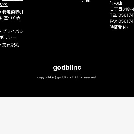
詳細
竹の山
いて
１丁目618-
特定商取引
TEL:05617
に基づく表
FAX:056174
時間受付)
プライバシ
ポリシー
売買規約
godblinc
copyright (c) godblinc all rights reserved.