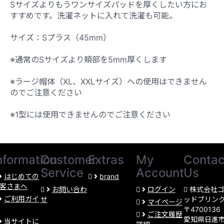
Sサイズよりもうワンサイズパッドを厚くしたい方にお
すすめです。洗濯ネットに入れて洗濯も可能。
サイズ：Sプラス（45mm）
※通常のSサイズより頬部を5mm厚くします
※ラージ帽体（XL、XXLサイズ）への使用はできません
のでご注意ください
※1型には使用できませんのでご注意ください
nformation
Customer
Extras
My
Contac
Service
Account
Us
はじめての
brand
客さまへ
お問い合わ
ログイン
株式会社
ご利用ガイ
せ
ッドブリン
マイページ
〒4700136
ご注文履歴
愛知県日進
当サイトに