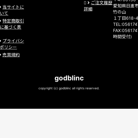
ご注文履歴
愛知県日進
当サイトに
詳細
竹の山
いて
１丁目618-
特定商取引
TEL:05617
に基づく表
FAX:056174
時間受付)
プライバシ
ポリシー
売買規約
godblinc
copyright (c) godblinc all rights reserved.