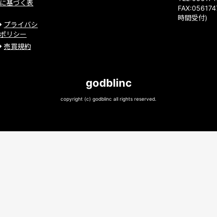
に基づく表
FAX:056174
時間受付)
プライバシ
ポリシー
売買規約
godblinc
copyright (c) godblinc all rights reserved.