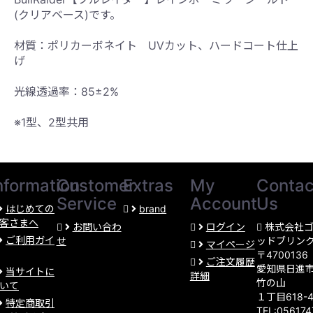
(クリアベース)です。
材質：ポリカーボネイト UVカット、ハードコート仕上
げ
光線透過率：85±2%
※1型、2型共用
nformation
Customer
Extras
My
Contac
Service
Account
Us
はじめての
brand
客さまへ
お問い合わ
ログイン
株式会社
ご利用ガイ
せ
ッドブリン
マイページ
〒4700136
ご注文履歴
愛知県日進
当サイトに
詳細
竹の山
いて
１丁目618-
特定商取引
TEL:05617