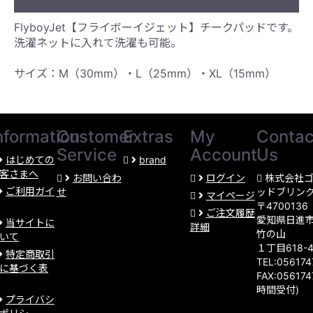
FlyboyJet【フライボーイジェット】チークパッドです。
洗濯ネットに入れて洗濯も可能。
サイズ：M（30mm）・L（25mm）・XL（15mm）
nformation
Customer
Extras
My
Contac
Service
Account
Us
はじめての
brand
客さまへ
お問い合わ
ログイン
株式会社
ご利用ガイ
せ
ッドブリン
マイページ
〒4700136
ご注文履歴
愛知県日進
当サイトに
詳細
竹の山
いて
１丁目618-
特定商取引
TEL:05617
に基づく表
FAX:056174
時間受付)
プライバシ