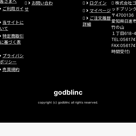
客さまへ
お問い合わ
ログイン
株式会社
ご利用ガイ
せ
ッドブリン
マイページ
〒4700136
ご注文履歴
愛知県日進
当サイトに
詳細
竹の山
いて
１丁目618-
特定商取引
TEL:05617
に基づく表
FAX:056174
時間受付)
プライバシ
ポリシー
売買規約
godblinc
copyright (c) godblinc all rights reserved.