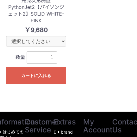
完売次第廃盤
PythonJet2【パイソンジ
ェット2】SOLID WHITE-
PINK
￥9,680
数量
カートに入れる
nformation
Customer
Extras
My
Contac
Service
Account
Us
はじめての
brand