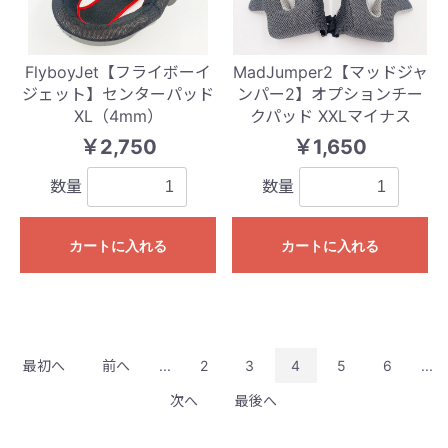
FlyboyJet【フライボーイ
MadJumper2【マッドジャ
ジェット】センターパッド
ンパー2】オプションチー
XL（4mm）
クパッド XXLマイナス
￥2,750
￥1,650
数量
数量
カートに入れる
カートに入れる
最初へ
前へ
...
2
3
4
5
6
...
次へ
最後へ