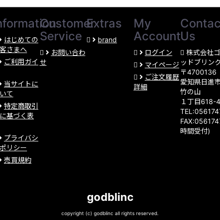
nformation
Customer
Extras
My
Contac
Service
Account
Us
はじめての
brand
客さまへ
お問い合わ
ログイン
株式会社
ご利用ガイ
せ
ッドブリン
マイページ
〒4700136
ご注文履歴
愛知県日進
当サイトに
詳細
竹の山
いて
１丁目618-
特定商取引
TEL:05617
に基づく表
FAX:056174
時間受付)
プライバシ
ポリシー
売買規約
godblinc
copyright (c) godblinc all rights reserved.