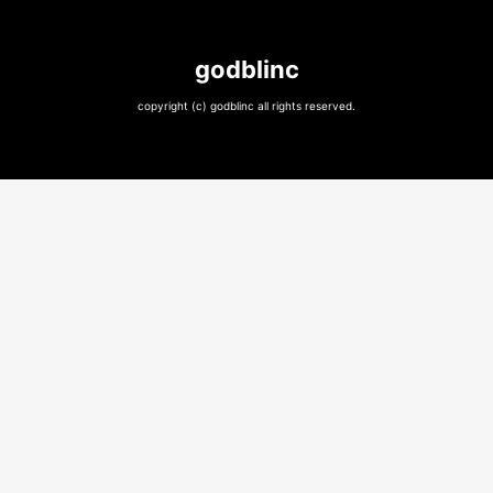
godblinc
copyright (c) godblinc all rights reserved.