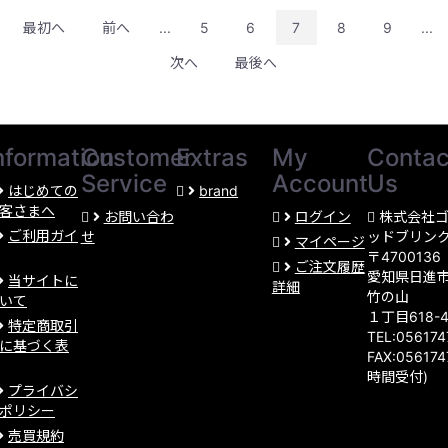
最初へ
前へ
...
5
6
7
8
9
...
次へ
最後へ
nformation
Customer
Extras
My
Contac
Service
Account
Us
はじめての
brand
客さまへ
お問い合わ
ログイン
株式会社
ご利用ガイ
せ
ッドブリン
マイページ
〒4700136
ご注文履歴
愛知県日進
当サイトに
詳細
竹の山
いて
１丁目618-
特定商取引
TEL:05617
に基づく表
FAX:056174
時間受付)
プライバシ
ポリシー
売買規約