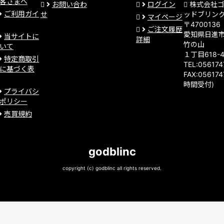
客さまへ
お問い合わ
ログイン
株式会社
ご利用ガイ
せ
ッドブリン
マイページ
〒4700136
ご注文履歴
愛知県日進
当サイトに
詳細
竹の山
いて
１丁目618-
特定商取引
TEL:05617
に基づく表
FAX:056174
時間受付)
プライバシ
ポリシー
売買規約
godblinc
copyright (c) godblinc all rights reserved.