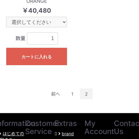
ORANGE
￥40,480
数量
カートに入れる
前へ
1
2
nformation
Customer
Extras
My
Contac
Service
Account
Us
はじめての
brand