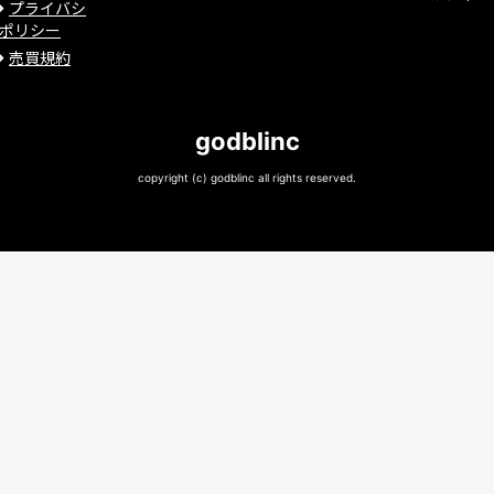
プライバシ
ポリシー
売買規約
godblinc
copyright (c) godblinc all rights reserved.