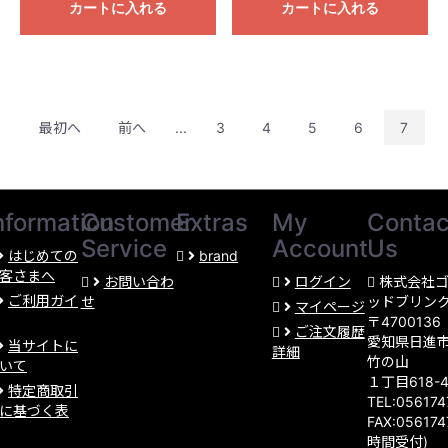
カートに入れる
カートに入れる
最初へ
前へ
...
3
4
5
6
7
nformation
Customer
Extras
My
Contac
Service
Account
Us
はじめての
brand
客さまへ
お問い合わ
ログイン
株式会社
ご利用ガイ
せ
ッドブリン
マイページ
〒4700136
ご注文履歴
愛知県日進
当サイトに
詳細
竹の山
いて
１丁目618-
特定商取引
TEL:05617
に基づく表
FAX:056174
時間受付)